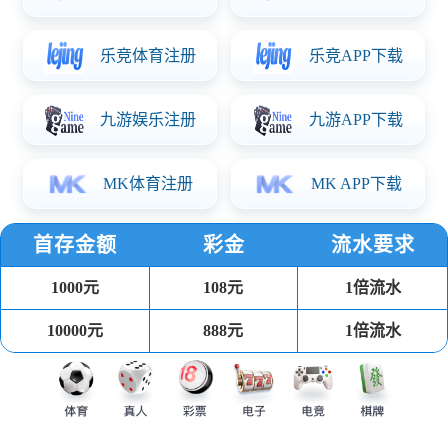
首页
体育快讯
正文
在刚刚结束的总决赛中，一位超级巨星凭借一己之力主宰了
系列赛的走向，不仅用场均超30分的表现碾压了内线悍将唐
斯（卡尔-安东尼·唐斯），更在直接对话中力压尼克斯核心
布伦森。这位攻防一体的锋线球员，用统治级的表现证明了
自己是总决赛中当之无愧的最强“大腿”，其综合实力甚至被
不少专家和球迷认为已不输给两届FMVP得主伦纳德。